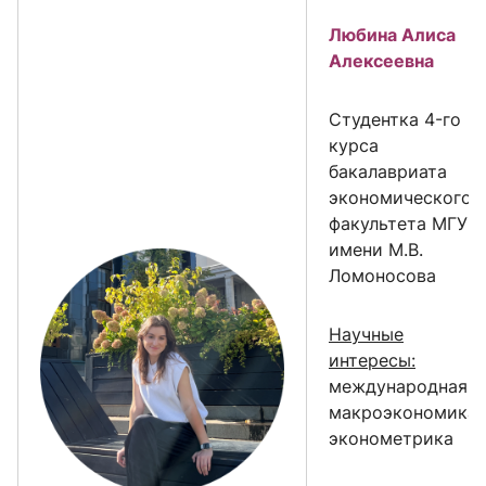
Любина Алиса
Алексеевна
Cтудентка 4-го
курса
бакалавриата
экономического
факультета МГУ
имени М.В.
Ломоносова
Научные
интересы:
международная
макроэкономика,
эконометрика