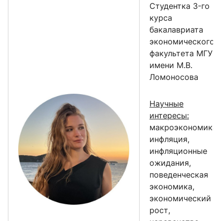
Cтудентка 3-го
курса
бакалавриата
экономического
факультета МГУ
имени М.В.
Ломоносова
Научные
интересы:
макроэкономика,
инфляция,
инфляционные
ожидания,
поведенческая
экономика,
экономический
рост,