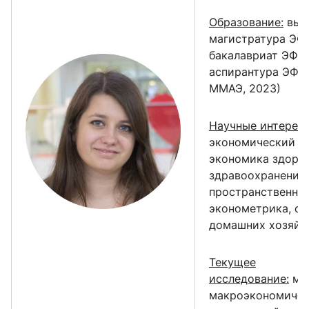
Образование:
выс
магистратура ЭФ 
бакалавриат ЭФ М
аспирантура ЭФ 
ММАЭ, 2023)
Научные интересы
экономический ро
экономика здоро
здравоохранения,
пространственна
эконометрика, с
домашних хозяйс
Текущее
исследование:
мо
макроэкономичес