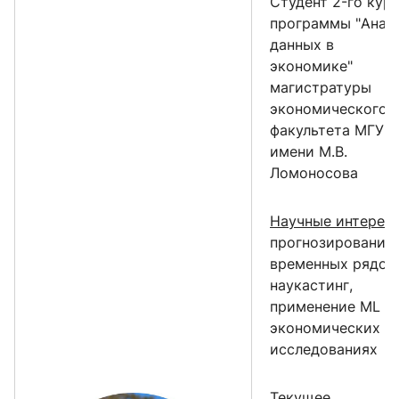
Cтудент 2-го кур
программы "Анал
данных в
экономике"
магистратуры
экономического
факультета МГУ
имени М.В.
Ломоносова
Научные интересы
прогнозирование
временных рядов,
наукастинг,
применение ML в
экономических
исследованиях
Текущее