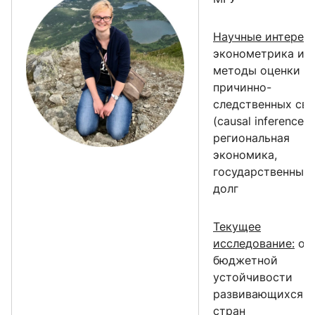
Научные интересы
эконометрика и
методы оценки
причинно-
следственных свя
(causal inference),
региональная
экономика,
государственный
долг
Текущее
исследование:
оц
бюджетной
устойчивости
развивающихся
стран