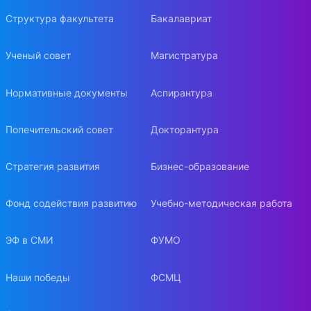
Структура факультета
Бакалавриат
Ученый совет
Магистратура
Нормативные документы
Аспирантура
Попечительский совет
Докторантура
Стратегия развития
Бизнес-образование
Фонд содействия развитию
Учебно-методическая работа
ЭФ в СМИ
ФУМО
Наши победы
ФСМЦ