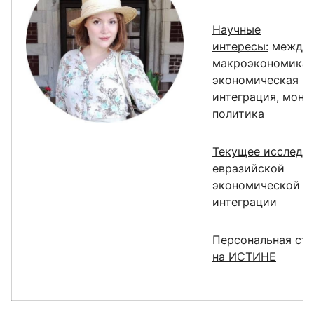
Научные
интересы:
междун
макроэкономика,
экономическая
интеграция, моне
политика
Текущее исследов
евразийской
экономической
интеграции
Персональная ст
на ИСТИНЕ