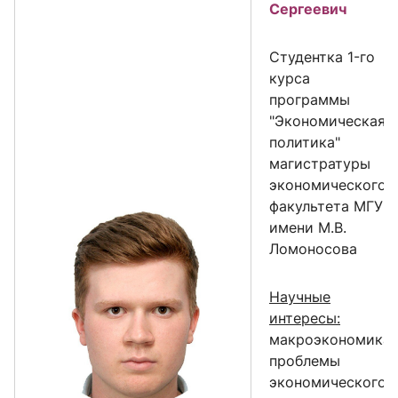
Сергеевич
Cтудентка 1-го
курса
программы
"Экономическая
политика"
магистратуры
экономического
факультета МГУ
имени М.В.
Ломоносова
Научные
интересы:
макроэкономика,
проблемы
экономического