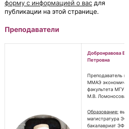
форму с информацией о вас
для
публикации на этой странице.
Преподаватели
Добронравова Ел
Петровна
Преподаватель к
ММАЭ экономиче
факультета МГУ 
М.В. Ломоносова
Образование:
выс
магистратура ЭФ
бакалавриат ЭФ 