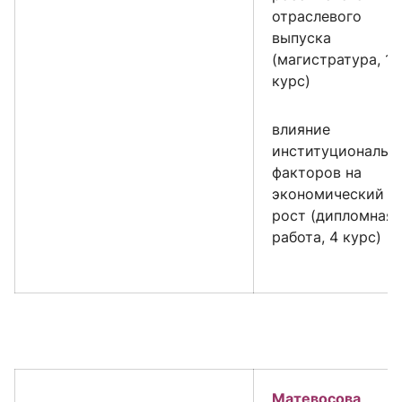
отраслевого
выпуска
(магистратура, 1
курс)
в
лияние
институциональн
факторов на
экономический
рост (дипломная
работа, 4 курс)
Матевосова