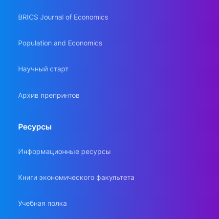
BRICS Journal of Economics
Population and Economics
Научный старт
Архив препринтов
Ресурсы
Информационные ресурсы
Книги экономического факультета
Учебная полка