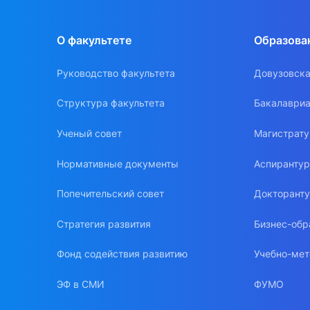
О факультете
Образова
Руководство факультета
Довузовска
Структура факультета
Бакалавриа
Ученый совет
Магистрат
Нормативные документы
Аспиранту
Попечительский совет
Докторант
Стратегия развития
Бизнес-обр
Фонд содействия развитию
Учебно-мет
ЭФ в СМИ
ФУМО